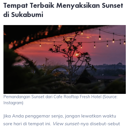
Tempat Terbaik Menyaksikan Sunset
di Sukabumi
Pemandangan Sunset dari Cafe Rooftop Fresh Hotel (Source:
Instagram)
Jika Anda penggemar senja, jangan lewatkan waktu
sore hari di tempat ini.
View
sunset
-nya disebut-sebut