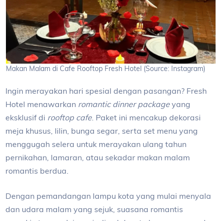
Makan Malam di Cafe Rooftop Fresh Hotel (Source: Instagram)
Ingin merayakan hari spesial dengan pasangan? Fresh
Hotel menawarkan
romantic dinner package
yang
eksklusif di
rooftop cafe
. Paket ini mencakup dekorasi
meja khusus, lilin, bunga segar, serta set menu yang
menggugah selera untuk merayakan ulang tahun
pernikahan, lamaran, atau sekadar makan malam
romantis berdua.
Dengan pemandangan lampu kota yang mulai menyala
dan udara malam yang sejuk, suasana romantis